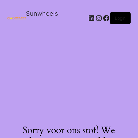
Sunwheels
LinkedIn
Instagram
Facebook
Login
Sorry voor ons stof! We